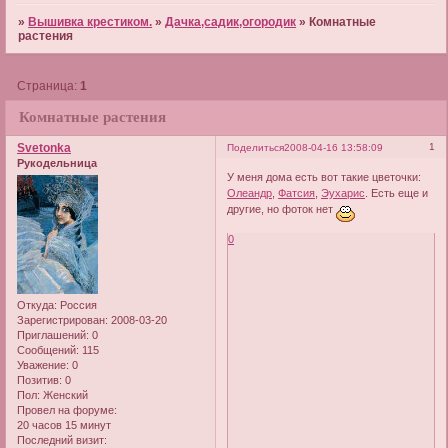
»
Вышивка крестиком.
»
Дачка,садик,огородик
»
Комнатные
растения
Страница:
1
Комнатные растения
Svetonka
1
Поделиться
2008-04-16 13:58:09
Рукодельница
У меня дома есть вот такие цветочки:
Олеандр
,
Фатсия
,
Эухарис
. Есть еще и
другие, но фоток нет
0
Откуда:
Россия
Зарегистрирован
: 2008-03-20
Приглашений:
0
Сообщений:
115
Уважение:
0
Позитив:
0
Пол:
Женский
Провел на форуме:
20 часов 15 минут
Последний визит: