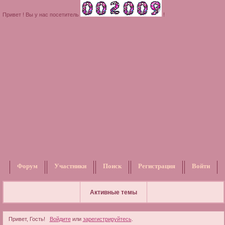
Привет ! Вы у нас посетитель
!
Форум
Участники
Поиск
Регистрация
Войти
Активные темы
Привет, Гость!
Войдите
или
зарегистрируйтесь
.