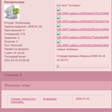
Рукодельница
вот мои "питомцы"
Откуда:
Зеленоград
Зарегистрирован
: 2008-01-18
Приглашений:
0
Сообщений:
279
Уважение:
0
Позитив:
0
Пол:
Женский
Провел на форуме:
самые любимые
1 день 14 часов
Отредактировано Иванка (2008-04-18
Последний визит:
22:29:27)
2011-03-20 23:59:38
0
Страница:
1
Похожие темы
Специи, пряности и
Кулинария
2009-07-01
приправы.