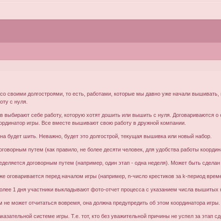
 со своими долгостроями, то есть, работами, которые мы давно уже начали вышивать, 
оту с нуля.
в выбирают себе работу, которую хотят дошить или вышить с нуля. Договариваются о с
ординатор игры. Все вместе вышивают свою работу в дружной компании.
она будет шить. Неважно, будет это долгострой, текущая вышивка или новый набор.
оговорным путем (как правило, не более десяти человек, для удобства работы координ
ределяется договорным путем (например, один этап - одна неделя). Может быть сдел
оже оговаривается перед началом игры (например, n-число крестиков за k-период врем
е более 1 дня участники выкладывают фото-отчет процесса с указанием числа вышитых
м не может отчитаться вовремя, она должна предупредить об этом координатора игры.
казательной системе игры. Т.е. тот, кто без уважительной причины не успел за этап с