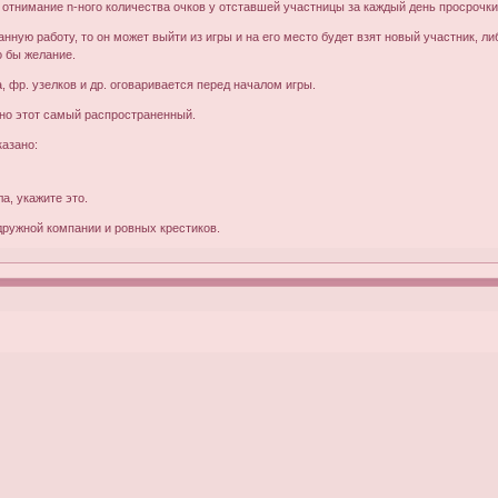
 отнимание n-ного количества очков у отставшей участницы за каждый день просрочки
ную работу, то он может выйти из игры и на его место будет взят новый участник, либ
о бы желание.
, фр. узелков и др. оговаривается перед началом игры.
но этот самый распространенный.
казано:
а, укажите это.
ружной компании и ровных крестиков.