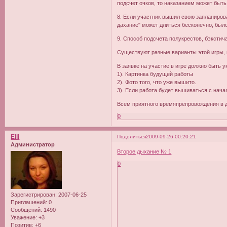
подсчет очков, то наказанием может быть
8. Если участник вышил свою запланирован
дахание" может длиться бесконечно, был
9. Способ подсчета полукрестов, бэкстича
Существуют разные варианты этой игры, 
В заявке на участие в игре должно быть у
1). Картинка будущей работы
2). Фото того, что уже вышито.
3). Если работа будет вышиваться с начал
Всем приятного времяпрепровождения в д
0
Elli
Поделиться
2009-09-26 00:20:21
Администратор
Второе дыхание № 1
0
Зарегистрирован
: 2007-06-25
Приглашений:
0
Сообщений:
1490
Уважение:
+3
Позитив:
+6