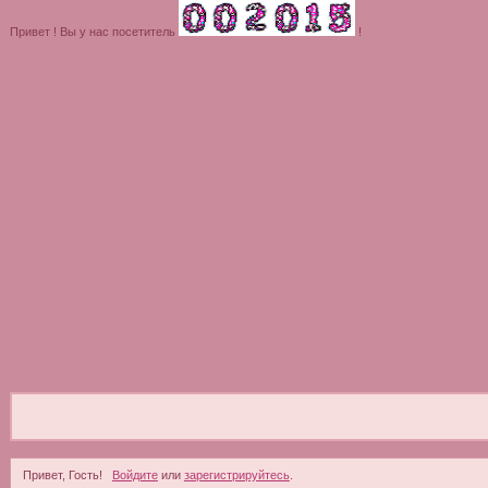
Привет ! Вы у нас посетитель
!
Привет, Гость!
Войдите
или
зарегистрируйтесь
.