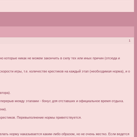
1
но которые никак не можем закончить в силу тех или иных причин (отсюда и
корости игры, т.е. количестве крестиков на каждый этап (необходимая норма), и о
атора).
ан перерыв между этапами - бонус для отставших и официальное время отдыха.
ени).
 крестиков. Перевыполнение нормы приветствуется.
делать норму наказывается каким-либо образом, но не очень жестко. Если ведется