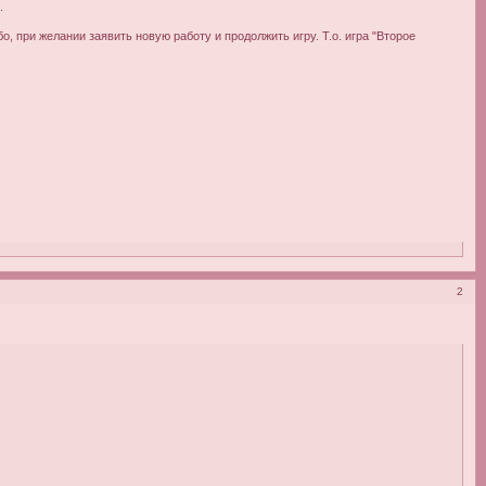
.
о, при желании заявить новую работу и продолжить игру. Т.о. игра "Второе
2