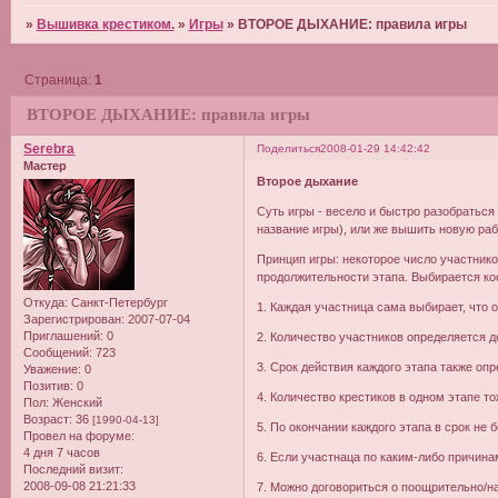
»
Вышивка крестиком.
»
Игры
»
ВТОРОЕ ДЫХАНИЕ: правила игры
Страница:
1
ВТОРОЕ ДЫХАНИЕ: правила игры
Serebra
Поделиться
2008-01-29 14:42:42
Мастер
Второе дыхание
Суть игры - весело и быстро разобраться
название игры), или же вышить новую раб
Принцип игры: некоторое число участнико
продолжительности этапа. Выбирается ко
Откуда:
Санкт-Петербург
1. Каждая участница сама выбирает, что 
Зарегистрирован
: 2007-07-04
Приглашений:
0
2. Количество участников определяется д
Сообщений:
723
3. Срок действия каждого этапа также оп
Уважение:
0
Позитив:
0
4. Количество крестиков в одном этапе т
Пол:
Женский
Возраст:
36
[1990-04-13]
5. По окончании каждого этапа в срок н
Провел на форуме:
4 дня 7 часов
6. Если участнаца по каким-либо причина
Последний визит:
2008-09-08 21:21:33
7. Можно договориться о поощрительно/на