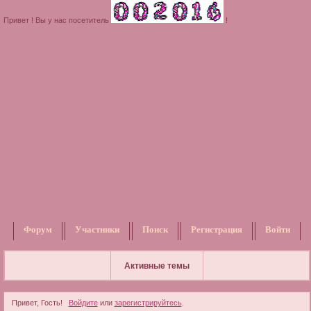
Привет ! Вы у нас посетитель
!
Форум
Участники
Поиск
Регистрация
Войти
Активные темы
Привет, Гость!
Войдите
или
зарегистрируйтесь
.