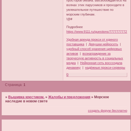
просторов океана. Высвобождайтесь на
волнах этих парусников и проходите в
увлекательное путешествие по
морским глубинам.
!@#
Подробнее
https://www.9111.ru/questions/777777777270
Удобная аренда прокси от единого
поставщика
|
Девушки нейросеть
|
удобный способ хранения цифровых
активов
|
вознаграждение за
творческую активность в социальных
медиа
|
Нейронная сеть воссоздала
динамику
|
надёжные прокси-серверы
0
Страница:
1
»
Вышивка крестиком.
»
Жалобы и предложения
»
Морское
наследие в новом свете
создать форум бесплатно