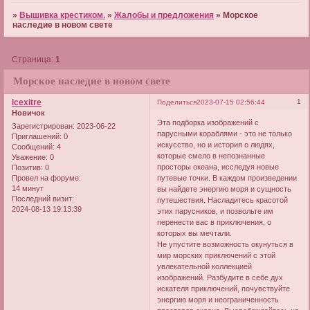
»
Вышивка крестиком.
»
Жалобы и предложения
»
Морское
наследие в новом свете
Страница:
1
Морское наследие в новом свете
lcexitre
1
Поделиться
2023-07-15 02:56:44
Новичок
Эта подборка изображений с
Зарегистрирован
: 2023-06-22
парусными кораблями - это не только
Приглашений:
0
искусство, но и история о людях,
Сообщений:
4
которые смело в непознанные
Уважение:
0
просторы океана, исследуя новые
Позитив:
0
путевые точки. В каждом произведении
Провел на форуме:
14 минут
вы найдете энергию моря и сущность
Последний визит:
путешествия. Насладитесь красотой
2024-08-13 19:13:39
этих парусников, и позвольте им
перенести вас в приключения, о
которых вы мечтали.
Не упустите возможность окунуться в
мир морских приключений с этой
увлекательной коллекцией
изображений. Разбудите в себе дух
искателя приключений, почувствуйте
энергию моря и неограниченность