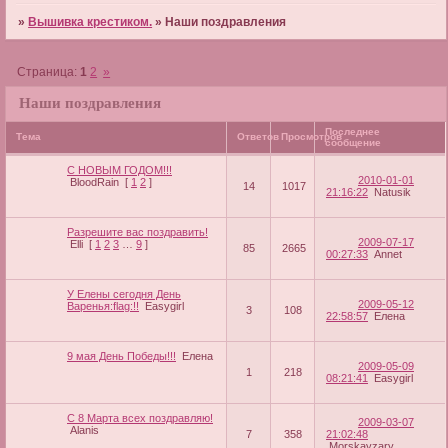
»
Вышивка крестиком.
»
Наши поздравления
Страница:
1
2
»
Наши поздравления
Последнее
Тема
Ответов
Просмотров
сообщение
С НОВЫМ ГОДОМ!!!
2010-01-01
BloodRain
[
1
2
]
14
1017
21:16:22
Natusik
Разрешите вас поздравить!
2009-07-17
Elli
[
1
2
3
…
9
]
85
2665
00:27:33
Annet
У Елены сегодня День
2009-05-12
Варенья:flag:!!
Easygirl
3
108
22:58:57
Елена
9 мая День Победы!!!
Елена
2009-05-09
1
218
08:21:41
Easygirl
С 8 Марта всех поздравляю!
2009-03-07
Alanis
7
358
21:02:48
Morskayzary