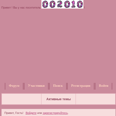
Привет ! Вы у нас посетитель
!
Форум
Участники
Поиск
Регистрация
Войти
Активные темы
Привет, Гость!
Войдите
или
зарегистрируйтесь
.