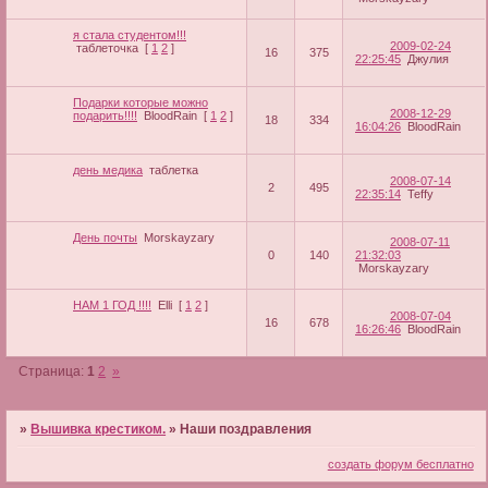
я стала студентом!!!
2009-02-24
таблеточка
[
1
2
]
16
375
22:25:45
Джулия
Подарки которые можно
2008-12-29
подарить!!!!
BloodRain
[
1
2
]
18
334
16:04:26
BloodRain
день медика
таблетка
2008-07-14
2
495
22:35:14
Teffy
День почты
Morskayzary
2008-07-11
0
140
21:32:03
Morskayzary
НАМ 1 ГОД !!!!
Elli
[
1
2
]
2008-07-04
16
678
16:26:46
BloodRain
Страница:
1
2
»
»
Вышивка крестиком.
»
Наши поздравления
создать форум бесплатно