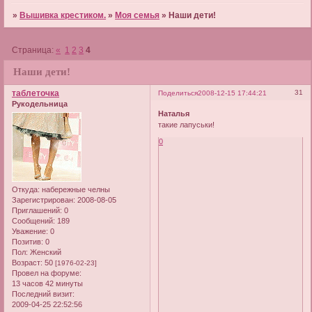
»
Вышивка крестиком.
»
Моя семья
»
Наши дети!
Страница:
«
1
2
3
4
Наши дети!
таблеточка
31
Поделиться
2008-12-15 17:44:21
Рукодельница
Наталья
такие лапуськи!
0
Откуда:
набережные челны
Зарегистрирован
: 2008-08-05
Приглашений:
0
Сообщений:
189
Уважение:
0
Позитив:
0
Пол:
Женский
Возраст:
50
[1976-02-23]
Провел на форуме:
13 часов 42 минуты
Последний визит:
2009-04-25 22:52:56