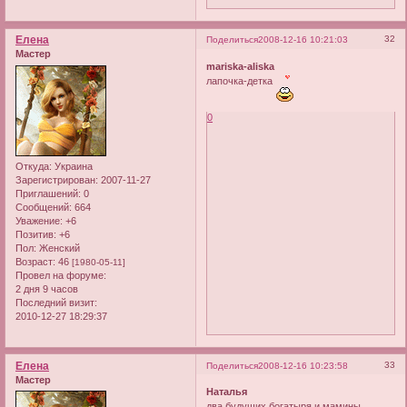
Елена
32
Поделиться
2008-12-16 10:21:03
Мастер
mariska-aliska
лапочка-детка
0
Откуда:
Украина
Зарегистрирован
: 2007-11-27
Приглашений:
0
Сообщений:
664
Уважение:
+6
Позитив:
+6
Пол:
Женский
Возраст:
46
[1980-05-11]
Провел на форуме:
2 дня 9 часов
Последний визит:
2010-12-27 18:29:37
Елена
33
Поделиться
2008-12-16 10:23:58
Мастер
Наталья
два будущих богатыря и мамины