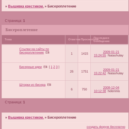
»
Вышивка крестиком.
»
Бисероплетение
Страница:
1
Бисероплетение
Последнее
Тема
Ответов
Просмотров
сообщение
Ссылки на сайты по
2009-01-21
бисероплетению
Elli
1
1415
15:24:55
Natashulay
Бисерные идеи
Elli
[
1
2
3
]
2009-01-21
26
1751
15:22:42
Natashulay
Шторки из бисера
Elli
2008-12-04
6
750
10:12:38
helenmis
Страница:
1
»
Вышивка крестиком.
»
Бисероплетение
создать форум бесплатно