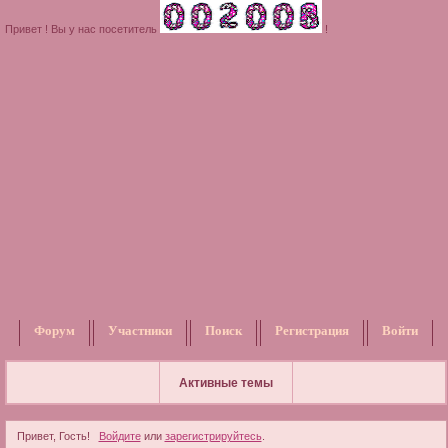
Привет ! Вы у нас посетитель
!
Форум
Участники
Поиск
Регистрация
Войти
Активные темы
Привет, Гость!
Войдите
или
зарегистрируйтесь
.